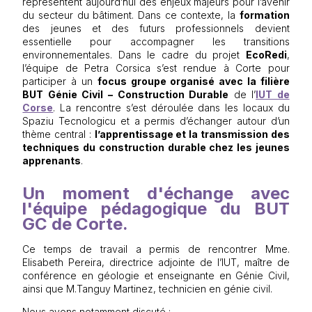
représentent aujourd’hui des enjeux majeurs pour l’avenir
du secteur du bâtiment. Dans ce contexte, la
formation
des jeunes et des futurs professionnels devient
essentielle pour accompagner les transitions
environnementales. Dans le cadre du projet
EcoRedi
,
l’équipe de
Petra Corsica
s’est rendue à
Corte
pour
participer à un
focus groupe organisé avec la filière
BUT Génie Civil – Construction Durable
de l’
IUT de
Corse
. La rencontre s’est déroulée dans les locaux du
Spaziu Tecnologicu
et a permis d’échanger autour d’un
thème central :
l’apprentissage et la transmission des
techniques du construction durable chez les jeunes
apprenants
.
Un moment d'échange avec
l'équipe pédagogique du BUT
GC de Corte.
Ce temps de travail a permis de rencontrer Mme.
Elisabeth Pereira
, directrice adjointe de l’IUT, maître de
conférence en géologie et enseignante en Génie Civil,
ainsi que M.
Tanguy Martinez
, technicien en génie civil.
Nous avons notamment discuté :