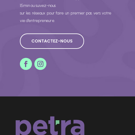
15min ou suivez-nous
sur les réseaux pour faire un premier pas vers votre
vie d'entrepreneur·e.
CONTACTEZ-NOUS