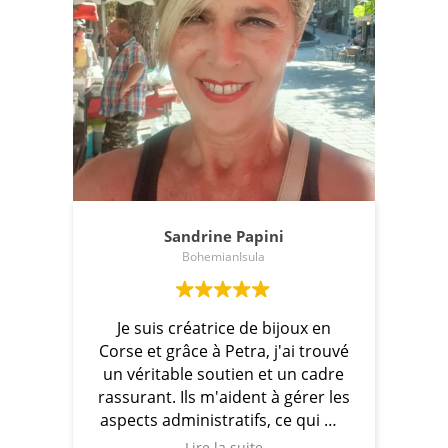
Sandrine Papini
Yves Retal
BohemianIsula
artisan bois co
 suis créatrice de bijoux en
Ce que j’apprécie avec Pe
pouvoir rester concentr
e et grâce à Petra, j'ai trouvé
métier d'artisan bois cor
véritable soutien et un cadre
création de stylos tout 
urant. Ils m'aident à gérer les
entouré. On se sent sou
cts administratifs, ce qui me
avance
à son rythme, av
disponibles
et bienveill
met de me concentrer sur ce
Lire la suite
Lire la suit