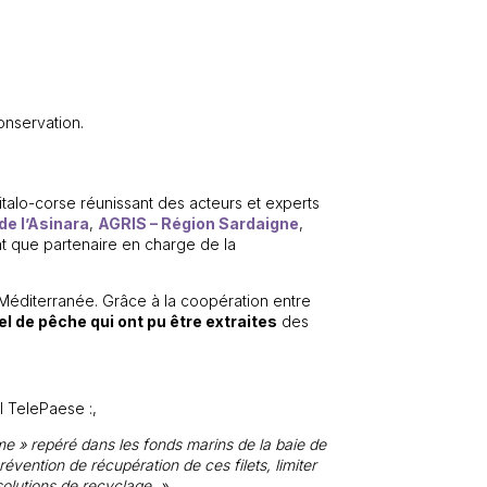
onservation.
m italo-corse réunissant des acteurs et experts
de l’Asinara
,
AGRIS – Région Sardaigne
,
t que partenaire en charge de la
éditerranée. Grâce à la coopération entre
l de pêche qui ont pu être extraites
des
l TelePaese :,
ntôme » repéré dans les fonds marins de la baie de
vention de récupération de ces filets, limiter
solutions de recyclage. »