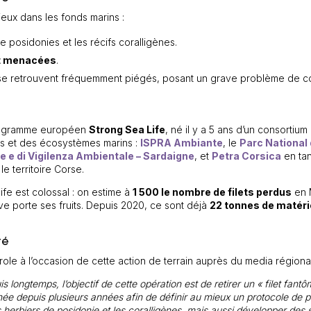
ieux dans les fonds marins :
de posidonies et les récifs coralligènes.
t menacées
.
s se retrouvent fréquemment piégés, posant un grave problème de c
 programme européen
Strong Sea Life
, né il y a 5 ans d’un consortiu
s et des écosystèmes marins :
ISPRA Ambiante
, le
Parc National 
e e di Vigilenza Ambientale – Sardaigne
, et
Petra Corsica
en tan
le territoire Corse.
ife est colossal : on estime à
1 500 le nombre de filets perdus
en M
tive porte ses fruits. Depuis 2020, ce sont déjà
22 tonnes de matérie
té
role à l’occasion de cette action de terrain auprès du media régiona
uis longtemps,
l’objectif de cette opération est de retirer un « filet fa
ée depuis plusieurs années afin de définir au mieux un protocole de pré
 herbiers de posidonie et les coralligènes, mais aussi développer des 