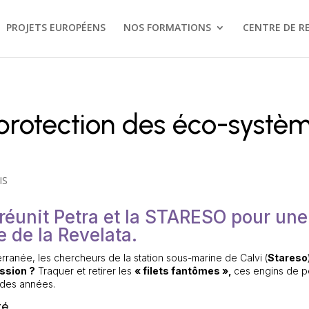
PROJETS EUROPÉENS
NOS FORMATIONS
CENTRE DE R
a protection des éco-systè
IS
 réunit Petra et la STARESO pour une
 de la Revelata.
erranée, les chercheurs de la station sous-marine de Calvi (
Stareso
ssion ?
Traquer et retirer les
« filets fantômes »,
ces engins de p
 des années.
té