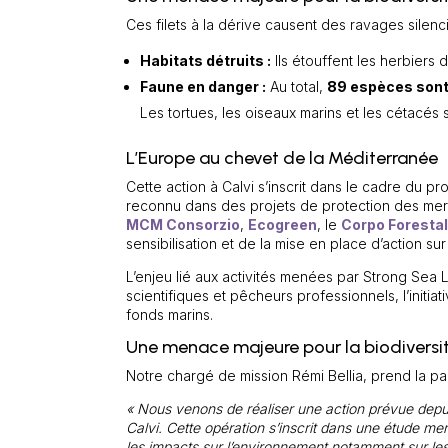
Ces filets à la dérive causent des ravages silenc
Habitats détruits :
Ils étouffent les herbiers 
Faune en danger :
Au total,
89 espèces son
Les tortues, les oiseaux marins et les cétacé
L’Europe au chevet de la Méditerranée
Cette action à Calvi s’inscrit dans le cadre du
reconnu dans des projets de protection des mer
MCM Consorzio
,
Ecogreen
, le
Corpo Forestal
sensibilisation et de la mise en place d’action sur 
L’enjeu lié aux activités menées par Strong Sea L
scientifiques et pêcheurs professionnels, l’initia
fonds marins.
Une menace majeure pour la biodiversi
Notre chargé de mission Rémi Bellia, prend la pa
« Nous venons de réaliser une action prévue dep
Calvi.
Cette opération s’inscrit dans une étude men
les impacts sur l’environnement notamment sur les